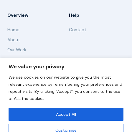
Overview
Help
Home
Contact
About
Our Work
Solutions
We value your privacy
We use cookies on our website to give you the most
Resources
relevant experience by remembering your preferences and
News and Updates
repeat visits. By clicking “Accept”, you consent to the use
of ALL the cookies.
Accept All
© 2026 carbonn Climate Center / ICLEI - Local
Governments for Sustainability
Customise