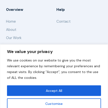
Overview
Help
Home
Contact
About
Our Work
Solutions
We value your privacy
We use cookies on our website to give you the most
Resources
relevant experience by remembering your preferences and
News and Updates
repeat visits. By clicking “Accept”, you consent to the use
of ALL the cookies.
Accept All
© 2026 carbonn Climate Center / ICLEI - Local
Governments for Sustainability
Customise
Disclaimer
Cookie statement
Privacy Policy