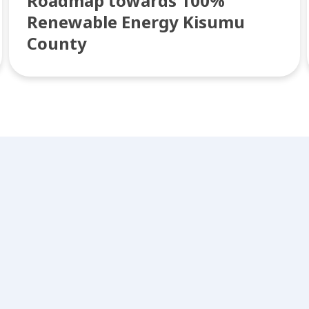
Roadmap towards 100%
Renewable Energy Kisumu
County