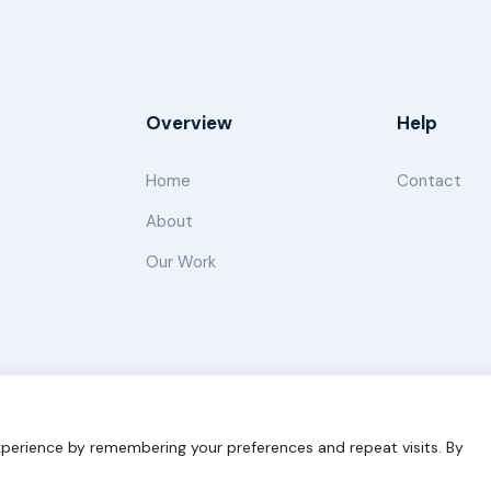
Overview
Help
Home
Contact
About
Our Work
s for Sustainability
Disclaimer
Cookie statement
Privacy 
perience by remembering your preferences and repeat visits. By