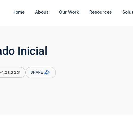
Home
About
Our Work
Resources
Solu
do Inicial
SHARE
04.03.2021