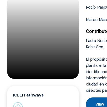
Rocío Pascu
Marco Mass
Contribut
Laura Nori
Rohit Sen.
El propósit
planificar 
identifican
información
ciudad en d
directas pa
ICLEI Pathways
VIEW